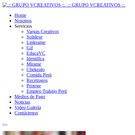
.:: GRUPO VCREATIVOS ::.
Home
Nosotros
Servicios
Vargas Creativos
Solidese
Linkeame
Gif
EducaVC
Identifíca
Mírame
Chekealo
Comida Perú
Recetragos
Protege
Empleo Trabajo Perú
Medios de Pago
Noticias
Video Galería
Contáctenos